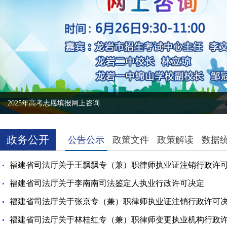
2025年高考志愿填报网上咨询
龙岩市开展2026年法律援助案件质量评估
@国务院 我来说
龙岩市司法局召开全市“红土枫桥式”司法所规范化建设工作推进会
龙岩市司法局召开全市法律援助工作新闻发布会
政务公开
公告公示
政策文件
政策解读
数据
福建省司法厅关于王飘飘专（兼）职律师执业证注销行政许
福建省司法厅关于李南南司法鉴定人执业行政许可决定
福建省司法厅关于张京专（兼）职律师执业证注销行政许可
福建省司法厅关于林桂红专（兼）职律师变更执业机构行政