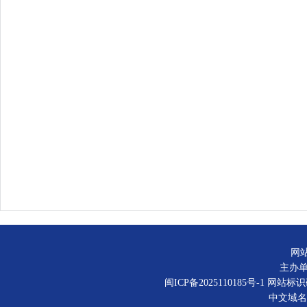
网
主办
闽ICP备2025110185号-1
网站标识码：
中文域名