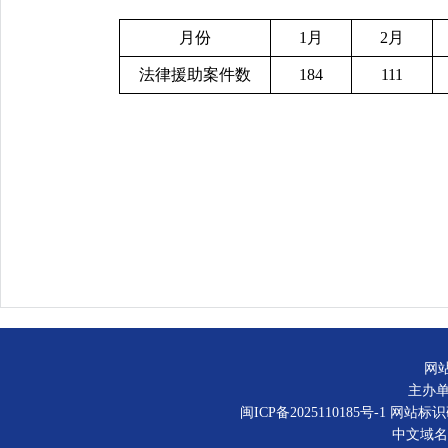
月份
1月
2月
法律援助案件数
184
111
网
主办
闽ICP备2025110185号-1
网站标识码：
中文域名