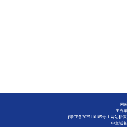
网
主办
闽ICP备2025110185号-1
网站标识码：
中文域名