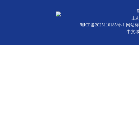
主
闽ICP备2025110185号-1
网站标识
中文域