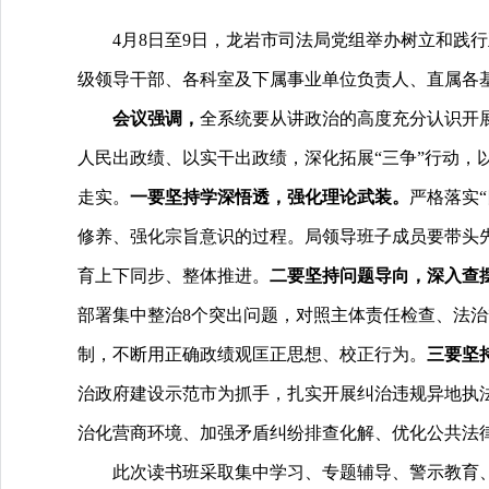
4月8日至9日，龙岩市司法局党组举办树立和践行
级领导干部、各科室及下属事业单位负责人、直属各
会议强调，
全系统要从讲政治的高度充分认识开
人民出政绩、以实干出政绩，深化拓展“三争”行动
走实。
一
要
坚持
学深悟透，强化理论武装。
严格落实
修养、强化宗旨意识的过程。局领导班子成员要带头先
育上下同步、整体推进。
二
要坚持问题导向，深入查
部署集中整治8个突出问题，对照主体责任检查、法
制，不断用正确政绩观匡正思想、校正行为。
三
要坚
治政府建设示范市为抓手，扎实开展纠治违规异地执
治化营商环境、加强矛盾纠纷排查化解、优化公共法
此次读书班采取集中学习、专题辅导、警示教育、