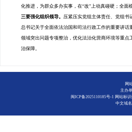
化推进，为群众多办实事，在“改”上动真碰硬；全面
三要强化组织领导。
压紧压实党组主体责任、党组书
总书记关于全面依法治国和司法行政工作的重要讲话
领域突出问题专项整治，优化法治化营商环境等重点
治保障。
网
主办
闽ICP备2025110185号-1
网站标识码：
中文域名