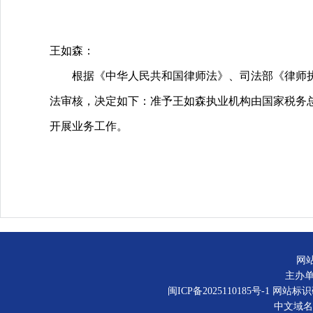
王如森：
根据《中华人民共和国律师法》、司法部《律师执
法审核，决定如下：准予王如森执业机构由国家税务
开展业务工作。
网
主办
闽ICP备2025110185号-1
网站标识码：
中文域名