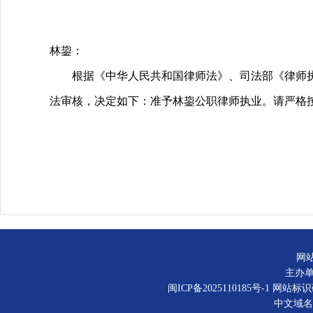
林鋆：
根据《中华人民共和国律师法》、司法部《律师执
法审核，决定如下：准予林鋆公职律师执业。请严格
网
主办
闽ICP备2025110185号-1
网站标识码：
中文域名