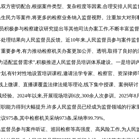
,双方密切配合,根据案件类型、复杂程度等因素,合理安排人民监
民生民力等案件,将更多的检察业务纳入监督视野。注重加大对刑
督员积极参与检察建议研究提出等其他司法办案工作,不断丰富监
理结果向人民监督员反馈。近10年来,人民监督员参与案件监督17
供了重要参考,有力推动检察机关办案更加公开、透明,取得了良好
适配监督需求”,积极推进人民监督员培训体系建设。一是培训
计划,有针对性地设置培训课程,邀请法学专家、检察官、资深律师
,线上微课、直播课覆盖法律法规等理论,线下集中授课、案例研讨
验。2024年以来,开展现场培训6次,300余人次参训。2025年
履职能力得到大幅提升,许多人民监督员已经成为监督领域的行家
975条,其中检察机关采纳973条,采纳率99.79%。
督员参与案件听证、巡回检察等高强度、高风险工作,为人民监